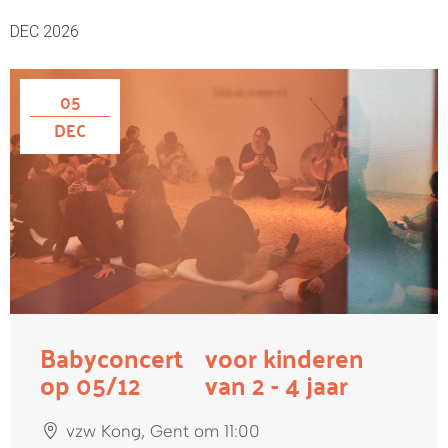
DEC 2026
05
DEC
Babyconcert
voor kinderen
op 05/12
van 2 - 4 jaar
vzw Kong, Gent om 11:00