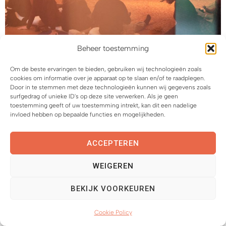
Beheer toestemming
Om de beste ervaringen te bieden, gebruiken wij technologieën zoals
Babyconcert
voor kinderen
cookies om informatie over je apparaat op te slaan en/of te raadplegen.
op 16/01
van 2 - 4 jaar
Door in te stemmen met deze technologieën kunnen wij gegevens zoals
surfgedrag of unieke ID's op deze site verwerken. Als je geen
toestemming geeft of uw toestemming intrekt, kan dit een nadelige
vzw Kong, Gent om 11:00
invloed hebben op bepaalde functies en mogelijkheden.
Tickets vanaf € 22,00
Nog 10 tickets beschikbaar
ACCEPTEREN
WEIGEREN
16
BEKIJK VOORKEUREN
JAN
Cookie Policy