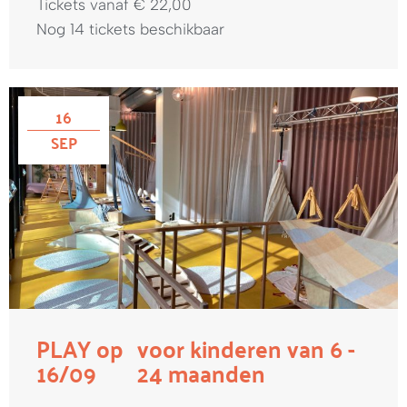
Tickets vanaf € 22,00
Nog 14 tickets beschikbaar
16
SEP
PLAY op
voor kinderen van 6 -
16/09
24 maanden