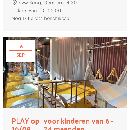
vzw Kong, Gent om 14:30
Tickets vanaf € 22,00
Nog 17 tickets beschikbaar
16
SEP
PLAY op
voor kinderen van 6 -
16/09
24 maanden