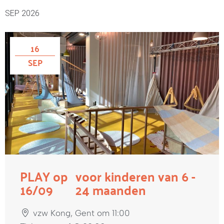
SEP 2026
16
SEP
PLAY op
voor kinderen van 6 -
16/09
24 maanden
vzw Kong, Gent om 11:00