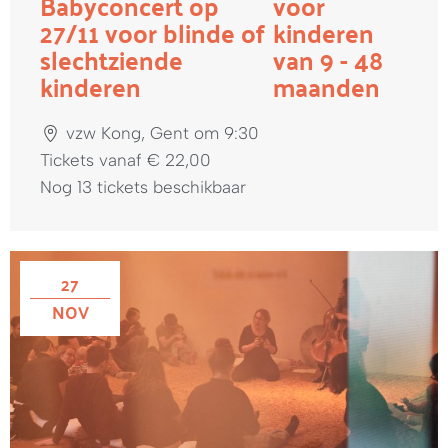
Babyconcert op
voor
27/11 voor blinde of
kinderen
slechtziende
van 9 - 48
kinderen
maanden
vzw Kong, Gent om 9:30
Tickets vanaf € 22,00
Nog 13 tickets beschikbaar
27
NOV