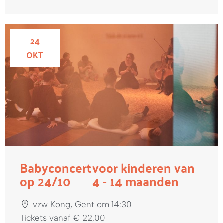
24
OKT
Babyconcert
voor kinderen van
op 24/10
4 - 14 maanden
vzw Kong, Gent om 14:30
Tickets vanaf € 22,00