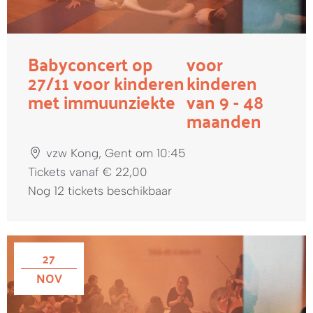
Babyconcert op
voor
27/11 voor kinderen
kinderen
met immuunziekte
van 9 - 48
maanden
vzw Kong, Gent om 10:45
Tickets vanaf € 22,00
Nog 12 tickets beschikbaar
27
NOV