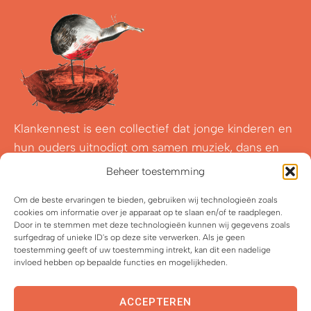
Klankennest is een collectief dat jonge kinderen en
hun ouders uitnodigt om samen muziek, dans en
beeldende kunst te ontdekken en ermee te
Beheer toestemming
experimenteren.
Om de beste ervaringen te bieden, gebruiken wij technologieën zoals
cookies om informatie over je apparaat op te slaan en/of te raadplegen.
2021-2026 Klankennest vzw
Door in te stemmen met deze technologieën kunnen wij gegevens zoals
Met
&
ontworpen door Wild van Vorm
surfgedrag of unieke ID's op deze site verwerken. Als je geen
toestemming geeft of uw toestemming intrekt, kan dit een nadelige
invloed hebben op bepaalde functies en mogelijkheden.
Privacyverklaring
Cookiebeleid (EU)
ACCEPTEREN