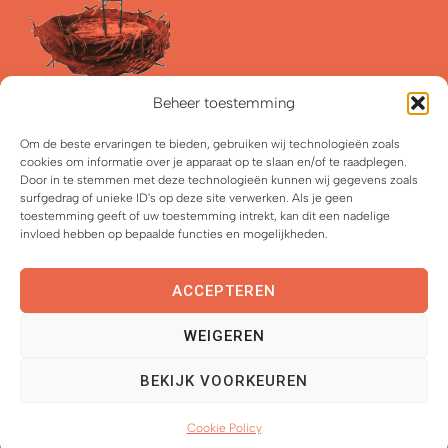
Klankennest is een collectief dat jonge kinderen en
Beheer toestemming
hun ouders uitnodigt om samen muziek, dans en
Om de beste ervaringen te bieden, gebruiken wij technologieën zoals
beeldende kunst te ontdekken en ermee te
cookies om informatie over je apparaat op te slaan en/of te raadplegen.
experimenteren.
Door in te stemmen met deze technologieën kunnen wij gegevens zoals
surfgedrag of unieke ID's op deze site verwerken. Als je geen
toestemming geeft of uw toestemming intrekt, kan dit een nadelige
2021-2026 Klankennest vzw
invloed hebben op bepaalde functies en mogelijkheden.
Met
&
ontworpen door Wild van Vorm
ACCEPTEREN
Privacyverklaring
WEIGEREN
Cookiebeleid (EU)
Algemene voorwaarden
BEKIJK VOORKEUREN
Pas je cookievoorkeuren aan
Cookie Policy