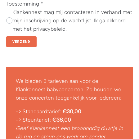
Toestemming
*
Klankennest mag mij contacteren in verband met
mijn inschrijving op de wachtlijst. Ik ga akkoord
met het privacybeleid.
VERZEND
Alternative:
We bieden 3 tarieven aan voor de
Klankennest babyconcerten. Zo houden we
onze concerten toegankelijk voor iedereen:
-> Standaardtarief:
€30,00
-> Steuntarief:
€38,00
Geef Klankennest een broodnodig duwtje in
de rug en steun ons werk om zonder